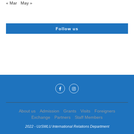
« Mar
May »
Follow us
About us
Admission
Grants
Visits
Foreigners
Exchange
Partners
Staff Members
2022 - UzSWLU International Relations Department