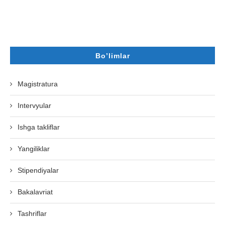
Bo’limlar
Magistratura
Intervyular
Ishga takliflar
Yangiliklar
Stipendiyalar
Bakalavriat
Tashriflar