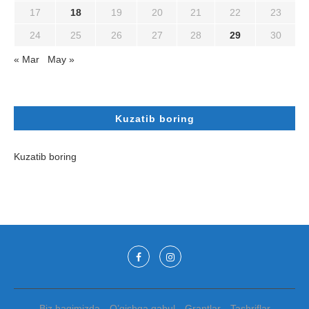
17
18
19
20
21
22
23
24
25
26
27
28
29
30
« Mar
May »
Kuzatib boring
Kuzatib boring
Biz haqimizda
O’qishga qabul
Grantlar
Tashriflar