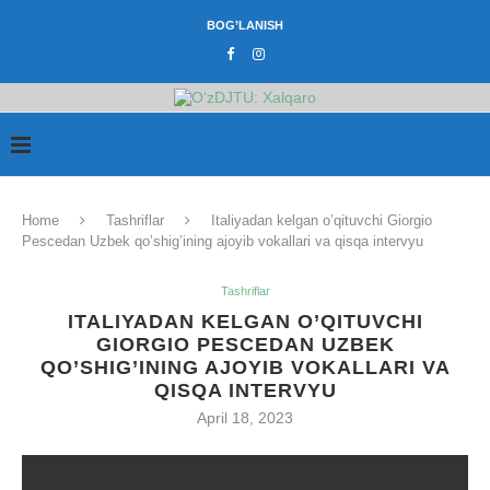
BOG’LANISH
Home
Tashriflar
Italiyadan kelgan o’qituvchi Giorgio
Pescedan Uzbek qo’shig’ining ajoyib vokallari va qisqa intervyu
Tashriflar
ITALIYADAN KELGAN O’QITUVCHI
GIORGIO PESCEDAN UZBEK
QO’SHIG’INING AJOYIB VOKALLARI VA
QISQA INTERVYU
April 18, 2023