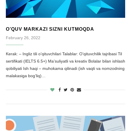
O’QUV MARKAZI SIZNI KUTMOQDA
February 26, 2022
Kerak: – Ingliz tili o’qituvchilari Talablar: O’qituvchilik tajribasi Til
sertifikati (IELTS 6.5+) Ma’suliyatli va kreativ Bolalar bilan ishlash
qobiliyati Ish haqi – muhokama qilinadi (ish vaqti va nomzodning
malakasiga bog’liq)…