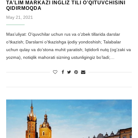
TA’LIM MARKAZI INGLIZ TILI O’QITUVCHISINI
QIDIRMOQDA
May 21, 2021
Mas’uliyat: O’quvchilar uchun rus va o’zbek tillarida darslar
o’tkazish; Darslarni o’tkazishga ijodiy yondoshish; Talabalar
uchun qulay va do’stona muhit yaratish; Iqtidorli nutq (og’zaki va
yozma), notiqlik mahorati sizning ustunligingiz bo’ladi;…