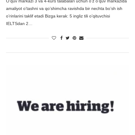
O’quv markazi 3 va 4-kurs talabalari uchun o’z o’quv markazida
amaliyot o’tashni va qo’shimcha ravishda bir nechta bo’sh ish
o’rinlarini taklif etadi Bizga kerak: 5 ingliz tili o’qituvchisi
IELTSdan 2…