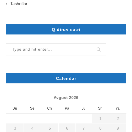
Tashriflar
Qidiruv satri
Calendar
Avgust 2026
Du
Se
Ch
Pa
Ju
Sh
Ya
1
2
3
4
5
6
7
8
9