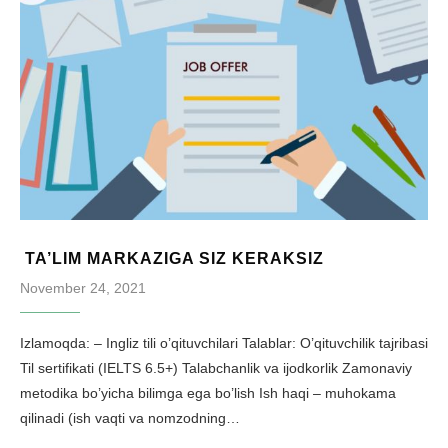
TA’LIM MARKAZIGA SIZ KERAKSIZ
November 24, 2021
Izlamoqda: – Ingliz tili o’qituvchilari Talablar: O’qituvchilik tajribasi
Til sertifikati (IELTS 6.5+) Talabchanlik va ijodkorlik Zamonaviy
metodika bo’yicha bilimga ega bo’lish Ish haqi – muhokama
qilinadi (ish vaqti va nomzodning…