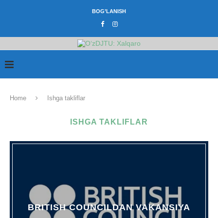
BOG’LANISH
Home
Ishga takliflar
ISHGA TAKLIFLAR
BRITISH COUNCILDAN VAKANSIYA