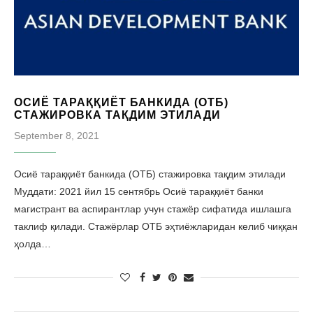
ОСИЁ ТАРАҚҚИЁТ БАНКИДА (ОТБ)
СТАЖИРОВКА ТАҚДИМ ЭТИЛАДИ
September 8, 2021
Осиё тараққиёт банкида (ОТБ) стажировка тақдим этилади
Муддати: 2021 йил 15 сентябрь Осиё тараққиёт банки
магистрант ва аспирантлар учун стажёр сифатида ишлашга
таклиф қилади. Стажёрлар ОТБ эҳтиёжларидан келиб чиққан
ҳолда…