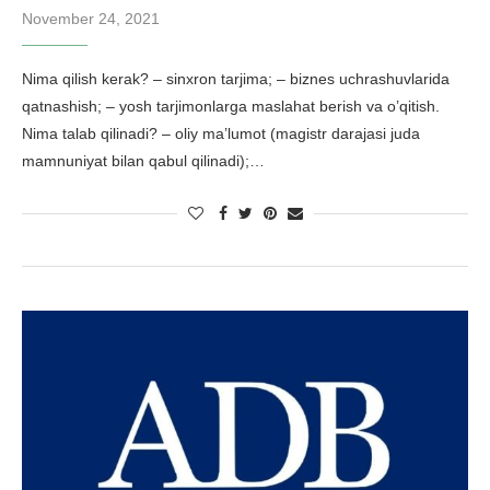
November 24, 2021
Nima qilish kerak? – sinxron tarjima; – biznes uchrashuvlarida
qatnashish; – yosh tarjimonlarga maslahat berish va o’qitish.
Nima talab qilinadi? – oliy ma’lumot (magistr darajasi juda
mamnuniyat bilan qabul qilinadi);…