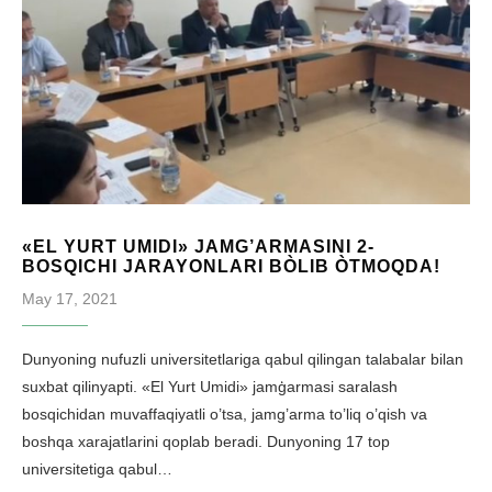
«EL YURT UMIDI» JAMG’ARMASINI 2-
BOSQICHI JARAYONLARI BÒLIB ÒTMOQDA!
May 17, 2021
Dunyoning nufuzli universitetlariga qabul qilingan talabalar bilan
suxbat qilinyapti. «El Yurt Umidi» jamģarmasi saralash
bosqichidan muvaffaqiyatli o’tsa, jamg’arma to’liq o’qish va
boshqa xarajatlarini qoplab beradi. Dunyoning 17 top
universitetiga qabul…