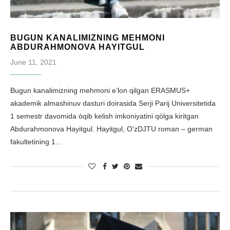
BUGUN KANALIMIZNING MEHMONI
ABDURAHMONOVA HAYITGUL
June 11, 2021
Bugun kanalimizning mehmoni e’lon qilgan ERASMUS+
akademik almashinuv dasturi doirasida Serji Parij Universitetida
1 semestr davomida òqib kelish imkoniyatini qòlga kiritgan
Abdurahmonova Hayitgul. Hayitgul, O’zDJTU roman – german
fakultetining 1…