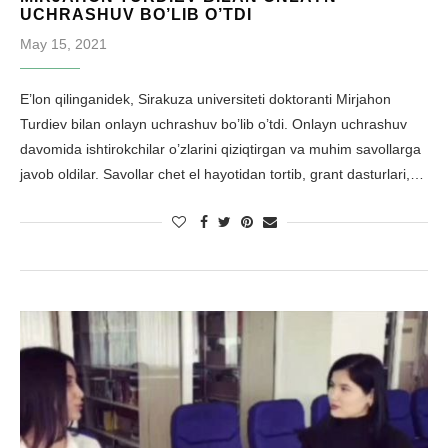
UCHRASHUV BO’LIB O’TDI
May 15, 2021
E’lon qilinganidek, Sirakuza universiteti doktoranti Mirjahon
Turdiev bilan onlayn uchrashuv bo’lib o’tdi. Onlayn uchrashuv
davomida ishtirokchilar o’zlarini qiziqtirgan va muhim savollarga
javob oldilar. Savollar chet el hayotidan tortib, grant dasturlari,…