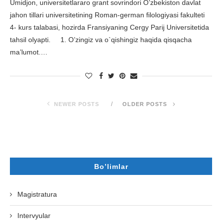
Umidjon, universitetlararo grant sovrindori O’zbekiston davlat
jahon tillari universitetining Roman-german filologiyasi fakulteti
4- kurs talabasi, hozirda Fransiyaning Cergy Parij Universitetida
tahsil olyapti. 1. O’zingiz va o`qishingiz haqida qisqacha
ma’lumot.…
NEWER POSTS
OLDER POSTS
Bo’limlar
Magistratura
Intervyular