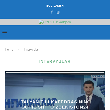
BOG’LANISH
Home
Intervyular
INTERVYULAR
ITALYAN TILI KAFEDRASINING
OCHILISHI | O’ZBEKISTON24