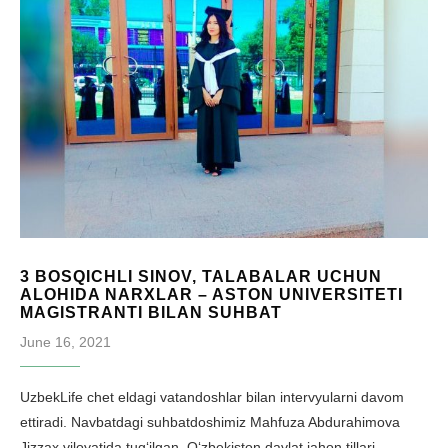
3 BOSQICHLI SINOV, TALABALAR UCHUN
ALOHIDA NARXLAR – ASTON UNIVERSITETI
MAGISTRANTI BILAN SUHBAT
June 16, 2021
UzbekLife chet eldagi vatandoshlar bilan intervyularni davom
ettiradi. Navbatdagi suhbatdoshimiz Mahfuza Abdurahimova
Jizzax viloyatida tug‘ilgan. O‘zbekiston davlat jahon tillari