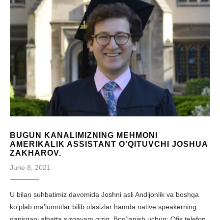
BUGUN KANALIMIZNING MEHMONI
AMERIKALIK ASSISTANT O’QITUVCHI JOSHUA
ZAKHAROV.
June 8, 2021
U bilan suhbatimiz davomida Joshni asli Andijonlik va boshqa
ko’plab ma’lumotlar bilib olasizlar hamda native speakerning
gapirgani albatta sizgayam qiziq. Bog’lanish uchun: Ofis telefon