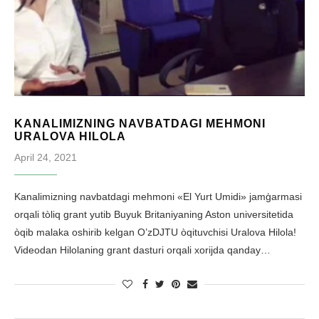
KANALIMIZNING NAVBATDAGI MEHMONI
URALOVA HILOLA
April 24, 2021
Kanalimizning navbatdagi mehmoni «El Yurt Umidi» jamģarmasi
orqali tòliq grant yutib Buyuk Britaniyaning Aston universitetida
òqib malaka oshirib kelgan O’zDJTU òqituvchisi Uralova Hilola!
Videodan Hilolaning grant dasturi orqali xorijda qanday…