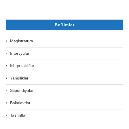
Bo’limlar
Magistratura
Intervyular
Ishga takliflar
Yangiliklar
Stipendiyalar
Bakalavriat
Tashriflar