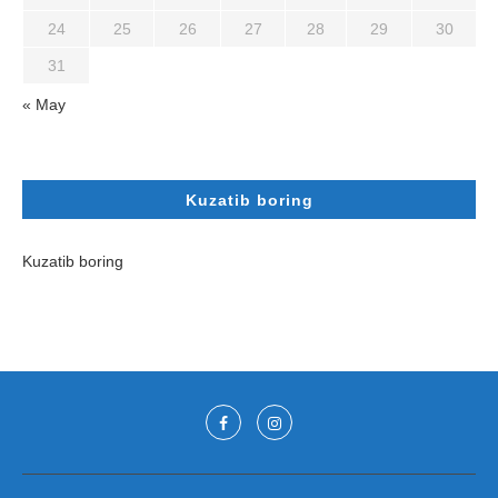
24
25
26
27
28
29
30
31
« May
Kuzatib boring
Kuzatib boring