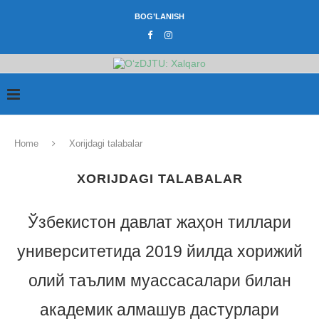
BOG’LANISH
Home
Xorijdagi talabalar
XORIJDAGI TALABALAR
Ўзбекистон давлат жаҳон тиллари
университетида 2019 йилда хорижий
олий таълим муассасалари билан
академик алмашув дастурлари