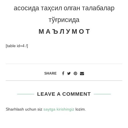
асосида таҳсил олган талабалар
тўғрисида
М А Ъ Л У М О Т
[table id=4 /]
SHARE
LEAVE A COMMENT
Sharhlash uchun siz
saytga kirishingiz
lozim.