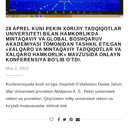
28 APREL KUNI PEKIN XORIJIY TADQIQOTLAR
UNIVERSITETI BILAN HAMKORLIKDA
MINTAQAVIY VA GLOBAL BOSHQARUV
AKADEMIYASI TOMONIDAN TASHKIL ETILGAN
«XALQARO VA MINTAQAVIY TADQIQOTLAR VA
XALQARO HAMKORLIK» MAVZUSIDA ONLAYN
KONFERENSIYA BO’LIB O’TDI.
May 2, 2023
Konferensiyada bosh so’zga chiqishdi O’zbekiston Davlat Jahon
tillar Universiteti prorektori Abidjanov A. S., Pekin universiteti
rektori va prorektori, Qirg’iziston milliy universiteti rektori va
ko’plab mutaxassislar ishtirok etdi.