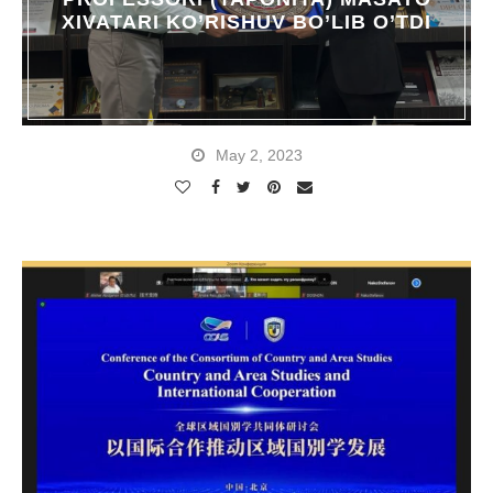
XIVATARI KO’RISHUV BO’LIB O’TDI
May 2, 2023