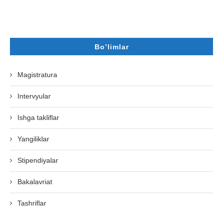
Bo’limlar
Magistratura
Intervyular
Ishga takliflar
Yangiliklar
Stipendiyalar
Bakalavriat
Tashriflar