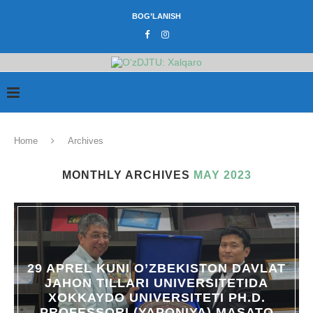
BOG’LANISH
Home
Archives
MONTHLY ARCHIVES
MAY 2023
29 APREL KUNI O’ZBEKISTON DAVLAT
JAHON TILLARI UNIVERSITETIDA
XOKKAYDO UNIVERSITETI PH.D.
PROFESSORI (YAPONIYA) MASATO