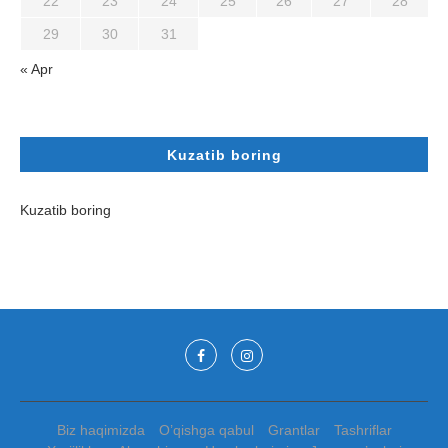
22
23
24
25
26
27
28
29
30
31
« Apr
Kuzatib boring
Kuzatib boring
Biz haqimizda
O’qishga qabul
Grantlar
Tashriflar